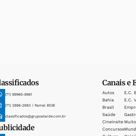
lassificados
Canais e 
Autos
E.c. 
(71) 99965-8961
Bahia
E.c. V
(71) 2886-2683 / Ramal 8526
Brasil
Empr
Saúde
Gast
classificados@grupoatarde.com.br
Cineinsite
Muit
ublicidade
Concursos
Mund