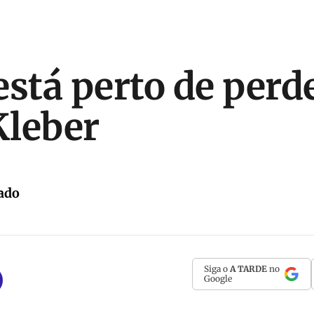
está perto de perd
Kleber
ado
Siga o
A TARDE
no
Google