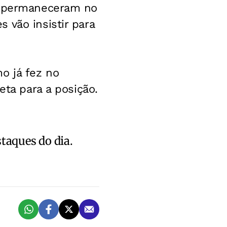
ue permaneceram no
 vão insistir para
o já fez no
eta para a posição.
staques do dia.