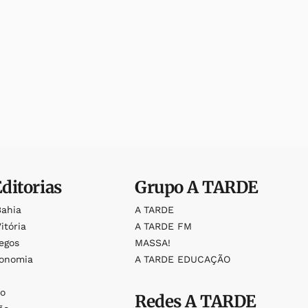
Editorias
Grupo
A TARDE
Bahia
A TARDE
itória
A TARDE FM
egos
MASSA!
ronomia
A TARDE EDUCAÇÃO
o
o
Redes
A TARDE