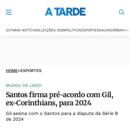
ÚLTIMAS NOTÍCIAS
ELEIÇÕES 2026
POLÍTICA
ESPORTES
SALVADOR
BAHIA
P
HOME
>
ESPORTES
MUDOU DE LADO!
Santos firma pré-acordo com Gil,
ex-Corinthians, para 2024
Gil assina com o Santos para a disputa da Série B
de 2024