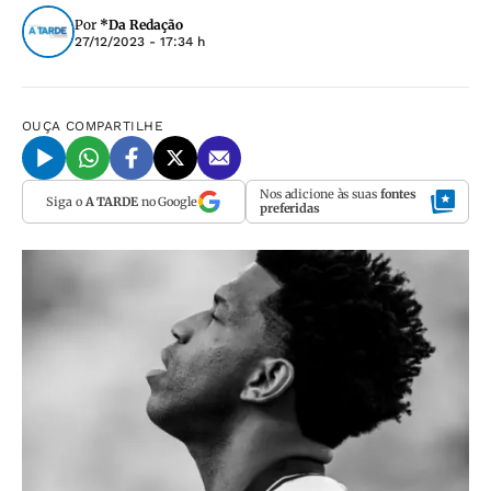
Por
*Da Redação
27/12/2023 - 17:34 h
OUÇA
COMPARTILHE
Nos adicione às suas
fontes
Siga o
A TARDE
no Google
preferidas