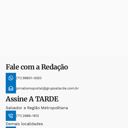
Fale com a Redação
(71) 99601-0020
jornalismoportal@grupoatarde.com.br
Assine
A TARDE
Salvador e Região Metropolitana
(71) 2886-1613
Demais localidades