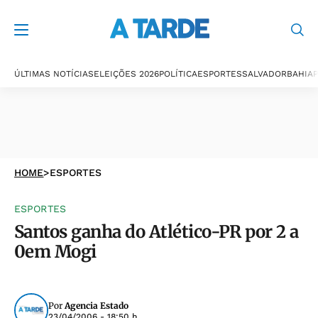
ÚLTIMAS NOTÍCIAS
ELEIÇÕES 2026
POLÍTICA
ESPORTES
SALVADOR
BAHIA
P
HOME
>
ESPORTES
ESPORTES
Santos ganha do Atlético-PR por 2 a
0em Mogi
Por
Agencia Estado
23/04/2006 - 18:50 h