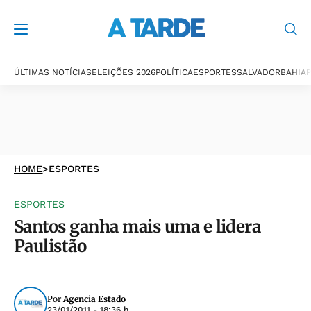
ÚLTIMAS NOTÍCIAS
ELEIÇÕES 2026
POLÍTICA
ESPORTES
SALVADOR
BAHIA
P
HOME
>
ESPORTES
ESPORTES
Santos ganha mais uma e lidera
Paulistão
Por
Agencia Estado
23/01/2011 - 18:36 h