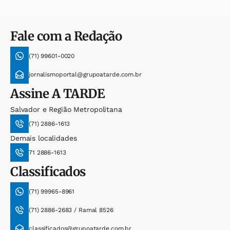
Fale com a Redação
(71) 99601-0020
jornalismoportal@grupoatarde.com.br
Assine
A TARDE
Salvador e Região Metropolitana
(71) 2886-1613
Demais localidades
71 2886-1613
Classificados
(71) 99965-8961
(71) 2886-2683 / Ramal 8526
classificados@grupoatarde.com.br