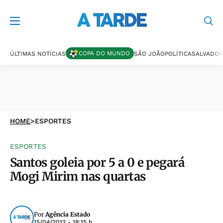
COPA DO MUNDO
ÚLTIMAS NOTÍCIAS
SÃO JOÃO
POLÍTICA
SALVADOR
HOME
>
ESPORTES
ESPORTES
Santos goleia por 5 a 0 e pegará
Mogi Mirim nas quartas
Por
Agência Estado
15/04/2012 - 18:15 h