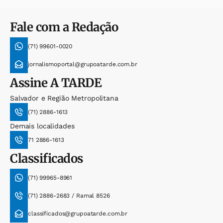
Fale com a Redação
(71) 99601-0020
jornalismoportal@grupoatarde.com.br
Assine
A TARDE
Salvador e Região Metropolitana
(71) 2886-1613
Demais localidades
71 2886-1613
Classificados
(71) 99965-8961
(71) 2886-2683 / Ramal 8526
classificados@grupoatarde.com.br