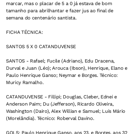
marcar, mas o placar de 5 a 0 já estava de bom
tamanho para abrilhantar e fazer jus ao final de
semana do centenário santista.
FICHA TÉCNICA:
SANTOS 5 X 0 CATANDUVENSE
SANTOS - Rafael; Fucile (Adriano), Edu Dracena,
Durval e Juan (Léo); Arouca (Ibson), Henrique, Elano e
Paulo Henrique Ganso; Neymar e Borges. Técnico:
Muricy Ramalho.
CATANDUVENSE - Fillipi; Douglas, Cleber, Ednei e
Anderson Paim; Du (Jefferson), Ricardo Oliveira,
Washington (Dairo), Alex Willian e Samuel; Luís Mário
(Morelândia). Técnico: Roberval Davino.
GOLS: Paulo Henrique Ganso, aos 23, e Borges, aos 32