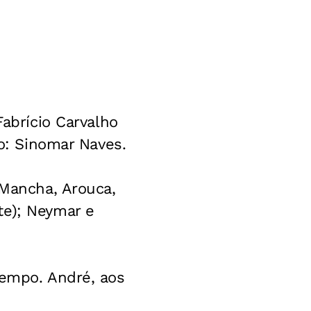
Fabrício Carvalho
co: Sinomar Naves.
 Mancha, Arouca,
te); Neymar e
tempo. André, aos