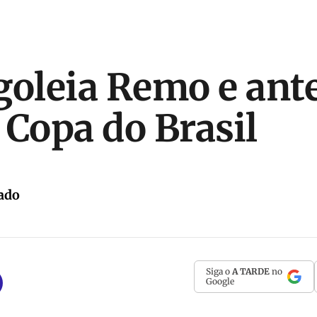
goleia Remo e ant
 Copa do Brasil
ado
Siga o
A TARDE
no
Google