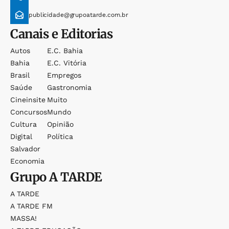
publicidade@grupoatarde.com.br
Canais e Editorias
Autos
E.c. Bahia
Bahia
E.c. Vitória
Brasil
Empregos
Saúde
Gastronomia
Cineinsite
Muito
Concursos
Mundo
Cultura
Opinião
Digital
Política
Salvador
Economia
Grupo
A TARDE
A TARDE
A TARDE FM
MASSA!