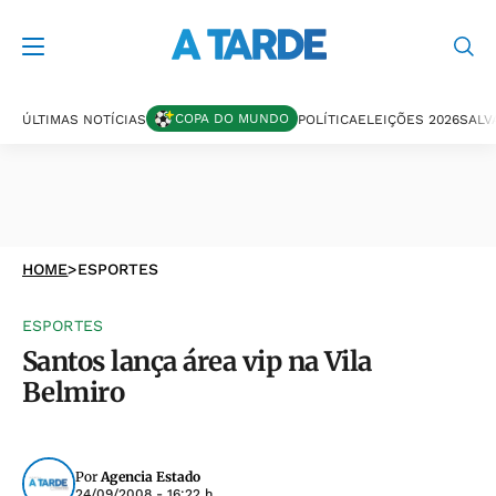
COPA DO MUNDO
ÚLTIMAS NOTÍCIAS
POLÍTICA
ELEIÇÕES 2026
SALV
HOME
>
ESPORTES
ESPORTES
Santos lança área vip na Vila
Belmiro
Por
Agencia Estado
24/09/2008 - 16:22 h