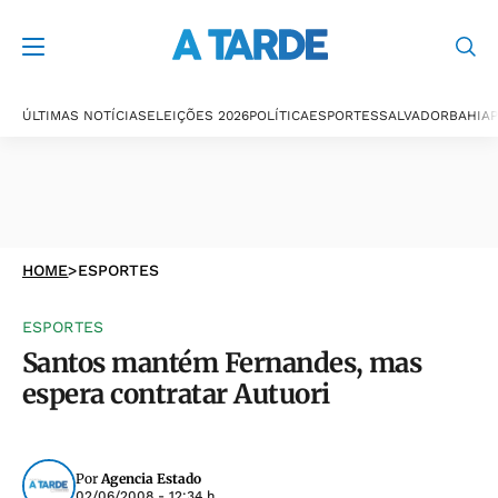
ÚLTIMAS NOTÍCIAS
ELEIÇÕES 2026
POLÍTICA
ESPORTES
SALVADOR
BAHIA
P
HOME
>
ESPORTES
ESPORTES
Santos mantém Fernandes, mas
espera contratar Autuori
Por
Agencia Estado
02/06/2008 - 12:34 h