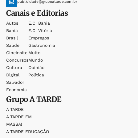
publicidade@grupoatarde.com.br
Canais e Editorias
Autos
E.c. Bahia
Bahia
E.c. Vitória
Brasil
Empregos
Saúde
Gastronomia
Cineinsite
Muito
Concursos
Mundo
Cultura
Opinião
Digital
Política
Salvador
Economia
Grupo
A TARDE
A TARDE
A TARDE FM
MASSA!
A TARDE EDUCAÇÃO