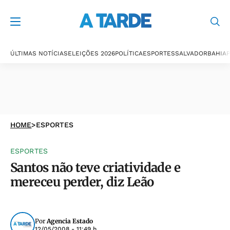
ÚLTIMAS NOTÍCIAS
ELEIÇÕES 2026
POLÍTICA
ESPORTES
SALVADOR
BAHIA
P
HOME
>
ESPORTES
ESPORTES
Santos não teve criatividade e
mereceu perder, diz Leão
Por
Agencia Estado
12/05/2008 - 11:49 h