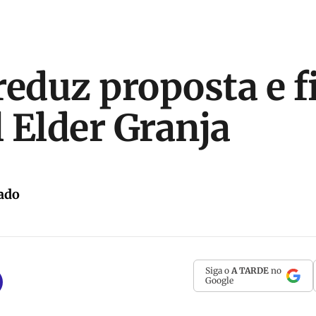
reduz proposta e f
l Elder Granja
ado
Siga o
A TARDE
no
Google