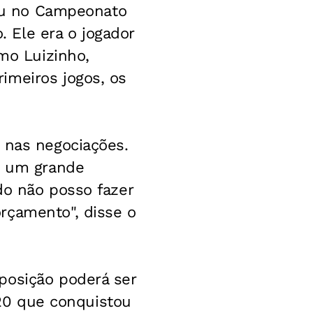
ceu no Campeonato
. Ele era o jogador
omo Luizinho,
imeiros jogos, os
 nas negociações.
 é um grande
do não posso fazer
rçamento", disse o
posição poderá ser
b-20 que conquistou