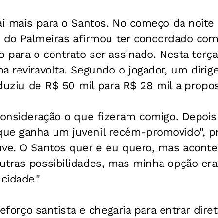
ai mais para o Santos. No começo da noite
to do Palmeiras afirmou ter concordado com
o para o contrato ser assinado. Nesta terça
a reviravolta. Segundo o jogador, um dirig
eduziu de R$ 50 mil para R$ 28 mil a propost
consideração o que fizeram comigo. Depois
ue ganha um juvenil recém-promovido", pro
uve. O Santos quer e eu quero, mas acont
utras possibilidades, mas minha opção er
cidade."
 reforço santista e chegaria para entrar dir