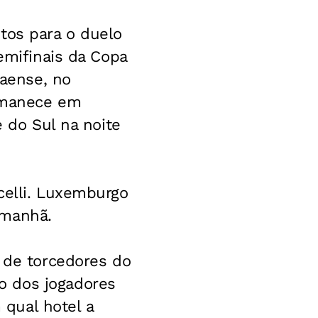
tos para o duelo
emifinais da Copa
naense, no
ermanece em
e do Sul na noite
celli. Luxemburgo
amanhã.
e de torcedores do
o dos jogadores
 qual hotel a