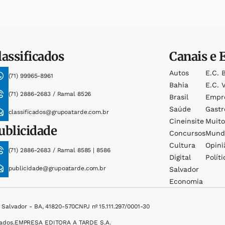
lassificados
Canais e 
Autos
E.c. 
(71) 99965-8961
Bahia
E.c. V
(71) 2886-2683 / Ramal 8526
Brasil
Empr
Saúde
Gast
classificados@grupoatarde.com.br
Cineinsite
Muit
ublicidade
Concursos
Mund
Cultura
Opini
(71) 2886-2683 / Ramal 8585 | 8586
Digital
Políti
publicidade@grupoatarde.com.br
Salvador
Economia
, Salvador - BA, 41820-570
CNPJ nº 15.111.297/0001-30
ados.
EMPRESA EDITORA A TARDE S.A.