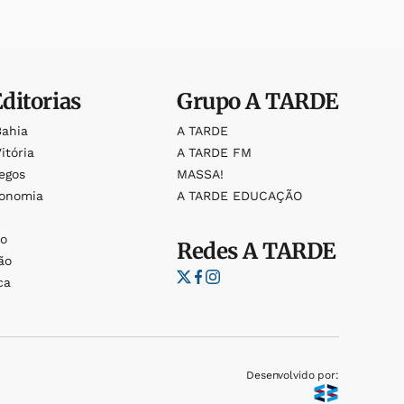
Editorias
Grupo
A TARDE
Bahia
A TARDE
itória
A TARDE FM
egos
MASSA!
ronomia
A TARDE EDUCAÇÃO
o
o
Redes
A TARDE
ão
ca
Desenvolvido por: