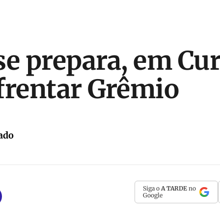
se prepara, em Cur
frentar Grêmio
ado
Siga o
A TARDE
no
Google