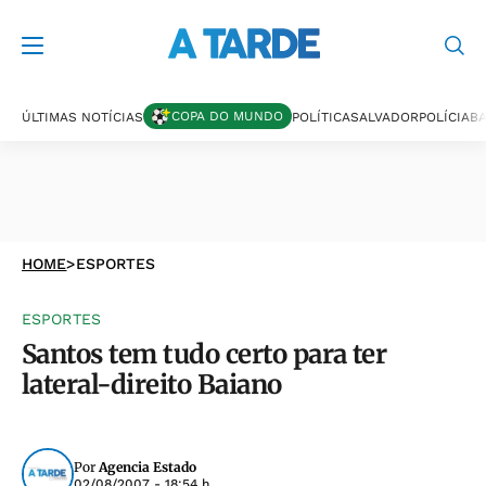
COPA DO MUNDO
ÚLTIMAS NOTÍCIAS
POLÍTICA
SALVADOR
POLÍCIA
BA
HOME
>
ESPORTES
ESPORTES
Santos tem tudo certo para ter
lateral-direito Baiano
Por
Agencia Estado
02/08/2007 - 18:54 h