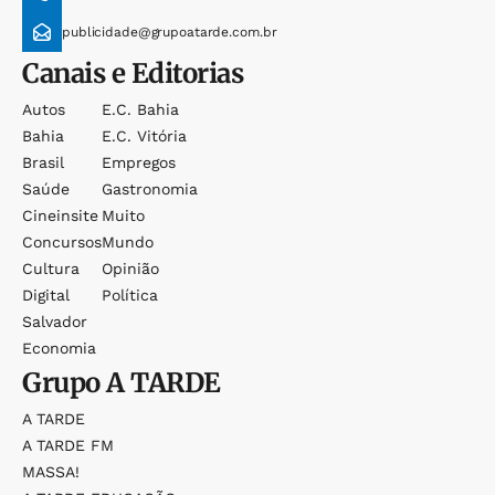
publicidade@grupoatarde.com.br
Canais e Editorias
Autos
E.c. Bahia
Bahia
E.c. Vitória
Brasil
Empregos
Saúde
Gastronomia
Cineinsite
Muito
Concursos
Mundo
Cultura
Opinião
Digital
Política
Salvador
Economia
Grupo
A TARDE
A TARDE
A TARDE FM
MASSA!