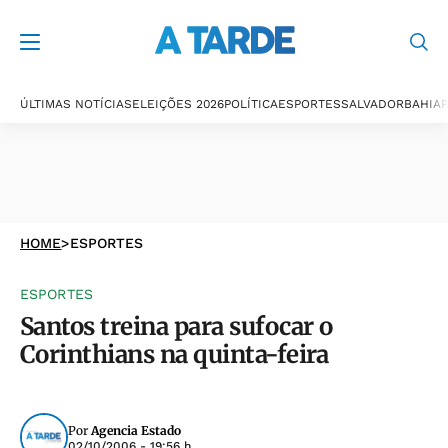
ÚLTIMAS NOTÍCIAS
ELEIÇÕES 2026
POLÍTICA
ESPORTES
SALVADOR
BAHIA
P
HOME
>
ESPORTES
ESPORTES
Santos treina para sufocar o
Corinthians na quinta-feira
Por
Agencia Estado
02/10/2006 - 19:56 h