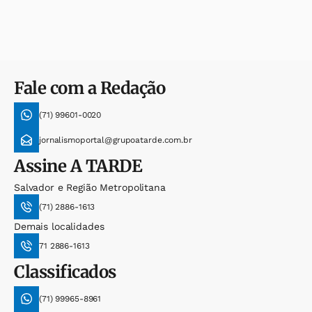
Fale com a Redação
(71) 99601-0020
jornalismoportal@grupoatarde.com.br
Assine
A TARDE
Salvador e Região Metropolitana
(71) 2886-1613
Demais localidades
71 2886-1613
Classificados
(71) 99965-8961