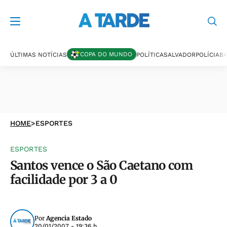
COPA DO MUNDO
ÚLTIMAS NOTÍCIAS
POLÍTICA
SALVADOR
POLÍCIA
BA
HOME
>
ESPORTES
ESPORTES
Santos vence o São Caetano com
facilidade por 3 a 0
Por
Agencia Estado
20/01/2007 - 19:36 h