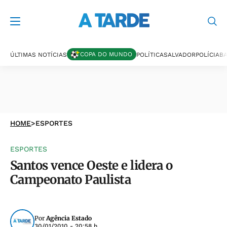
COPA DO MUNDO
ÚLTIMAS NOTÍCIAS
POLÍTICA
SALVADOR
POLÍCIA
BA
HOME
>
ESPORTES
ESPORTES
Santos vence Oeste e lidera o
Campeonato Paulista
Por
Agência Estado
30/01/2010 - 20:58 h