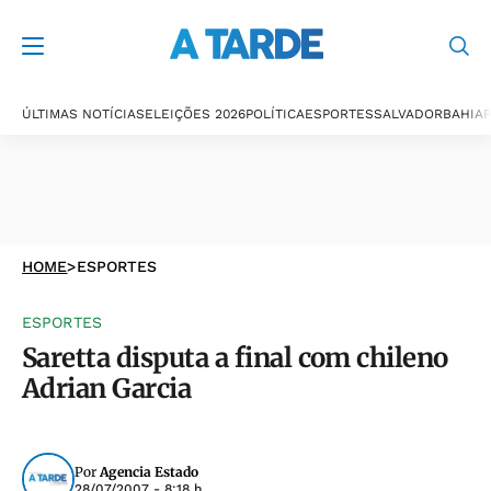
ÚLTIMAS NOTÍCIAS
ELEIÇÕES 2026
POLÍTICA
ESPORTES
SALVADOR
BAHIA
P
HOME
>
ESPORTES
ESPORTES
Saretta disputa a final com chileno
Adrian Garcia
Por
Agencia Estado
28/07/2007 - 8:18 h