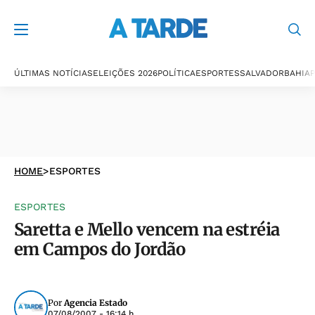
ÚLTIMAS NOTÍCIAS
ELEIÇÕES 2026
POLÍTICA
ESPORTES
SALVADOR
BAHIA
P
HOME
>
ESPORTES
ESPORTES
Saretta e Mello vencem na estréia
em Campos do Jordão
Por
Agencia Estado
07/08/2007 - 16:14 h