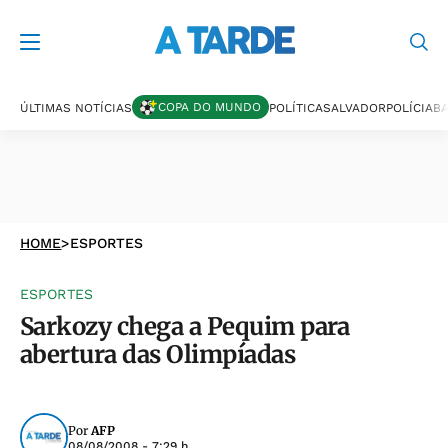
COPA DO MUNDO
ÚLTIMAS NOTÍCIAS
POLÍTICA
SALVADOR
POLÍCIA
BA
HOME
>
ESPORTES
ESPORTES
Sarkozy chega a Pequim para
abertura das Olimpíadas
Por
AFP
08/08/2008 - 7:29 h