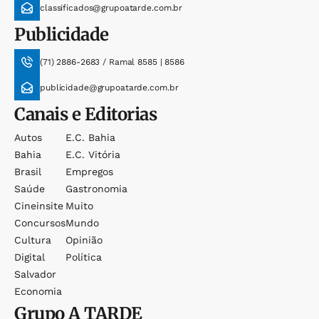
classificados@grupoatarde.com.br
Publicidade
(71) 2886-2683 / Ramal 8585 | 8586
publicidade@grupoatarde.com.br
Canais e Editorias
Autos
E.c. Bahia
Bahia
E.c. Vitória
Brasil
Empregos
Saúde
Gastronomia
Cineinsite
Muito
Concursos
Mundo
Cultura
Opinião
Digital
Política
Salvador
Economia
Grupo
A TARDE