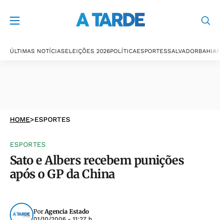
ÚLTIMAS NOTÍCIAS
ELEIÇÕES 2026
POLÍTICA
ESPORTES
SALVADOR
BAHIA
P
HOME
>
ESPORTES
ESPORTES
Sato e Albers recebem punições
após o GP da China
Por
Agencia Estado
01/10/2006 - 11:27 h