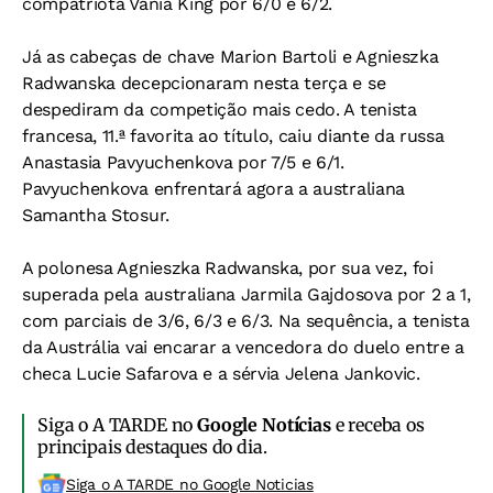
compatriota Vania King por 6/0 e 6/2.
Já as cabeças de chave Marion Bartoli e Agnieszka
Radwanska decepcionaram nesta terça e se
despediram da competição mais cedo. A tenista
francesa, 11.ª favorita ao título, caiu diante da russa
Anastasia Pavyuchenkova por 7/5 e 6/1.
Pavyuchenkova enfrentará agora a australiana
Samantha Stosur.
A polonesa Agnieszka Radwanska, por sua vez, foi
superada pela australiana Jarmila Gajdosova por 2 a 1,
com parciais de 3/6, 6/3 e 6/3. Na sequência, a tenista
da Austrália vai encarar a vencedora do duelo entre a
checa Lucie Safarova e a sérvia Jelena Jankovic.
Siga o A TARDE no
Google Notícias
e receba os
principais destaques do dia.
Siga o A TARDE no Google Noticias