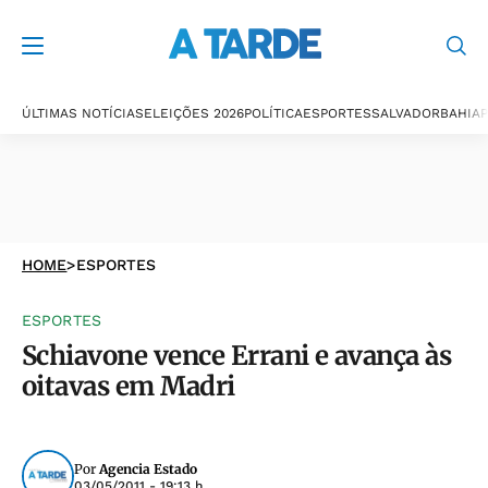
ÚLTIMAS NOTÍCIAS
ELEIÇÕES 2026
POLÍTICA
ESPORTES
SALVADOR
BAHIA
P
HOME
>
ESPORTES
ESPORTES
Schiavone vence Errani e avança às
oitavas em Madri
Por
Agencia Estado
03/05/2011 - 19:13 h