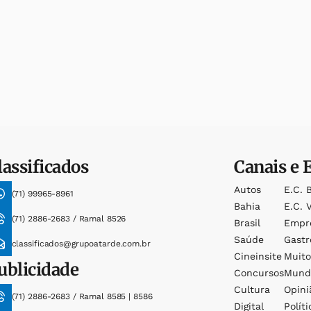
lassificados
Canais e 
Autos
E.c. 
(71) 99965-8961
Bahia
E.c. V
(71) 2886-2683 / Ramal 8526
Brasil
Empr
Saúde
Gast
classificados@grupoatarde.com.br
Cineinsite
Muit
ublicidade
Concursos
Mund
Cultura
Opini
(71) 2886-2683 / Ramal 8585 | 8586
Digital
Políti