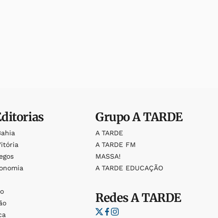
Editorias
Grupo
A TARDE
Bahia
A TARDE
itória
A TARDE FM
egos
MASSA!
ronomia
A TARDE EDUCAÇÃO
o
o
Redes
A TARDE
ão
ca