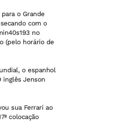
e para o Grande
i secando com o
1min40s193 no
 (pelo horário de
undial, o espanhol
 inglês Jenson
ou sua Ferrari ao
17ª colocação