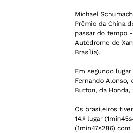
Michael Schumacher
Prêmio da China d
passar do tempo - 
Autódromo de Xang
Brasília).
Em segundo lugar 
Fernando Alonso, 
Button, da Honda, 
Os brasileiros tiv
14.º lugar (1min45
(1min47s286) com 