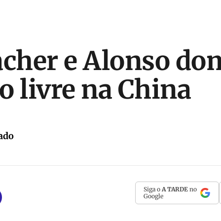
cher e Alonso do
no livre na China
ado
Siga o
A TARDE
no
Google