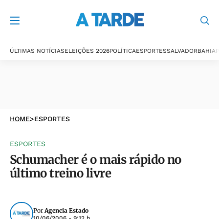
ÚLTIMAS NOTÍCIAS
ELEIÇÕES 2026
POLÍTICA
ESPORTES
SALVADOR
BAHIA
P
HOME
>
ESPORTES
ESPORTES
Schumacher é o mais rápido no
último treino livre
Por
Agencia Estado
10/06/2006 - 9:12 h