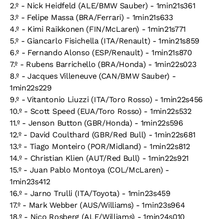
2.º - Nick Heidfeld (ALE/BMW Sauber) - 1min21s361
3.º - Felipe Massa (BRA/Ferrari) - 1min21s633
4.º - Kimi Raikkonen (FIN/McLaren) - 1min21s771
5.º - Giancarlo Fisichella (ITA/Renault) - 1min21s859
6.º - Fernando Alonso (ESP/Renault) - 1min21s870
7.º - Rubens Barrichello (BRA/Honda) - 1min22s023
8.º - Jacques Villeneuve (CAN/BMW Sauber) -
1min22s229
9.º - Vitantonio Liuzzi (ITA/Toro Rosso) - 1min22s456
10.º - Scott Speed (EUA/Toro Rosso) - 1min22s532
11.º - Jenson Button (GBR/Honda) - 1min22s596
12.º - David Coulthard (GBR/Red Bull) - 1min22s681
13.º - Tiago Monteiro (POR/Midland) - 1min22s812
14.º - Christian Klien (AUT/Red Bull) - 1min22s921
15.º - Juan Pablo Montoya (COL/McLaren) -
1min23s412
16.º - Jarno Trulli (ITA/Toyota) - 1min23s459
17.º - Mark Webber (AUS/Williams) - 1min23s964
18.º - Nico Rosberg (ALE/Williams) - 1min24s010