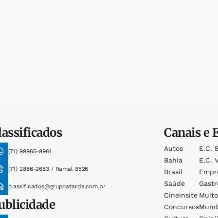
lassificados
Canais e 
Autos
E.c. 
(71) 99965-8961
Bahia
E.c. V
(71) 2886-2683 / Ramal 8526
Brasil
Empr
Saúde
Gast
classificados@grupoatarde.com.br
Cineinsite
Muit
ublicidade
Concursos
Mund