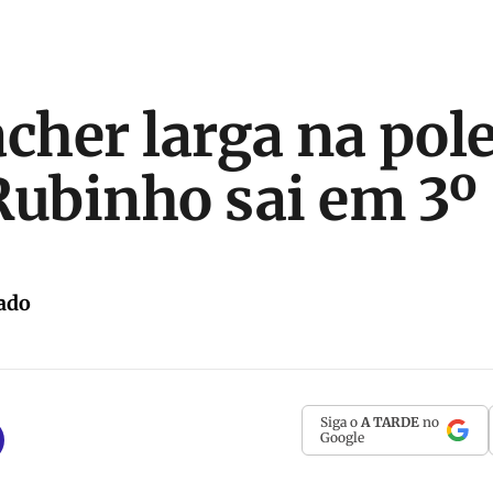
her larga na pol
Rubinho sai em 3º
ado
Siga o
A TARDE
no
Google