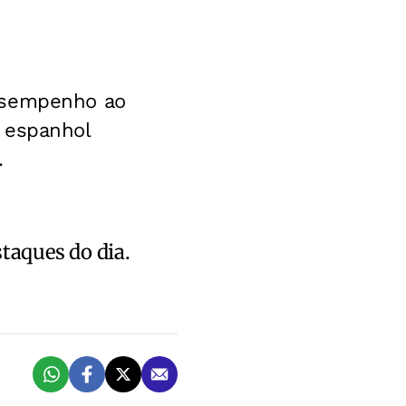
desempenho ao
 espanhol
.
staques do dia.