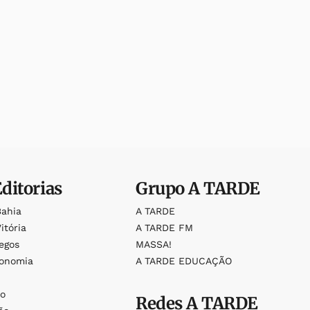
Editorias
Grupo
A TARDE
Bahia
A TARDE
itória
A TARDE FM
egos
MASSA!
ronomia
A TARDE EDUCAÇÃO
o
o
Redes
A TARDE