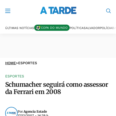
COPA DO MUNDO
ÚLTIMAS NOTÍCIAS
POLÍTICA
SALVADOR
POLÍCIA
BA
HOME
>
ESPORTES
ESPORTES
Schumacher seguirá como assessor
da Ferrari em 2008
Por
Agencia Estado
17/12/2007 - 14:29 h