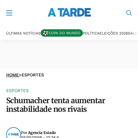
COPA DO MUNDO
ÚLTIMAS NOTÍCIAS
POLÍTICA
ELEIÇÕES 2026
SALV
HOME
>
ESPORTES
ESPORTES
Schumacher tenta aumentar
instabilidade nos rivais
Por
Agencia Estado
05/10/2006 - 13:34 h