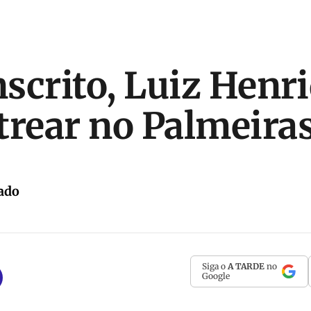
nscrito, Luiz Henr
trear no Palmeira
ado
Siga o
A TARDE
no
Google