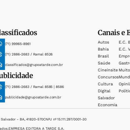
lassificados
Canais e 
Autos
E.c. 
(71) 99965-8961
Bahia
E.c. V
(71) 2886-2683 / Ramal 8526
Brasil
Empr
Saúde
Gast
classificados@grupoatarde.com.br
Cineinsite
Muit
ublicidade
Concursos
Mund
Cultura
Opini
(71) 2886-2683 / Ramal 8585 | 8586
Digital
Políti
publicidade@grupoatarde.com.br
Salvador
Economia
, Salvador - BA, 41820-570
CNPJ nº 15.111.297/0001-30
ados.
EMPRESA EDITORA A TARDE S.A.