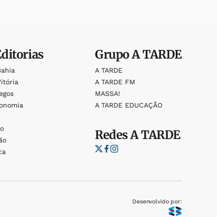
Editorias
Grupo
A TARDE
Bahia
A TARDE
itória
A TARDE FM
egos
MASSA!
ronomia
A TARDE EDUCAÇÃO
o
o
Redes
A TARDE
ão
ca
Desenvolvido por: