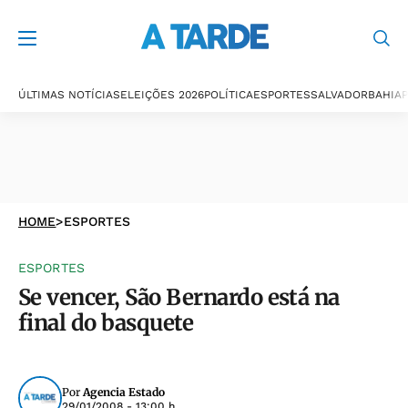
ÚLTIMAS NOTÍCIAS
ELEIÇÕES 2026
POLÍTICA
ESPORTES
SALVADOR
BAHIA
P
HOME
>
ESPORTES
ESPORTES
Se vencer, São Bernardo está na
final do basquete
Por
Agencia Estado
29/01/2008 - 13:00 h