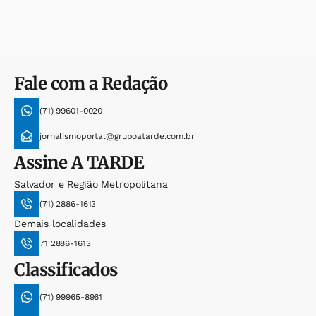
Fale com a Redação
(71) 99601-0020
jornalismoportal@grupoatarde.com.br
Assine
A TARDE
Salvador e Região Metropolitana
(71) 2886-1613
Demais localidades
71 2886-1613
Classificados
(71) 99965-8961