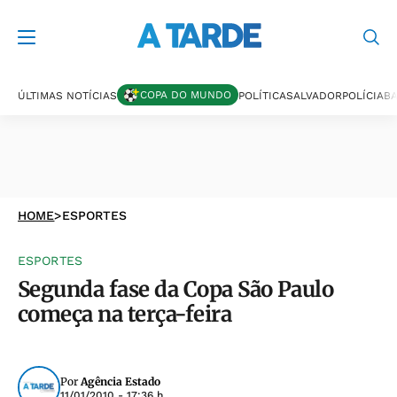
COPA DO MUNDO
ÚLTIMAS NOTÍCIAS
POLÍTICA
SALVADOR
POLÍCIA
BA
HOME
>
ESPORTES
ESPORTES
Segunda fase da Copa São Paulo
começa na terça-feira
Por
Agência Estado
11/01/2010 - 17:36 h