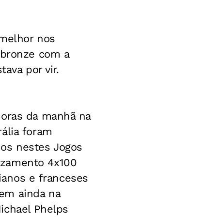
 melhor nos
o bronze com a
tava por vir.
 horas da manhã na
ália foram
os nestes Jogos
ezamento 4x100
lianos e franceses
em ainda na
ichael Phelps