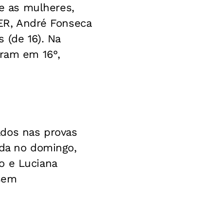
e as mulheres,
9ER, André Fonseca
 (de 16). Na
aram em 16°,
ados nas provas
nda no domingo,
o e Luciana
 sem