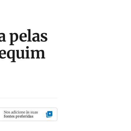
a pelas
Pequim
Nos adicione às suas
fontes preferidas