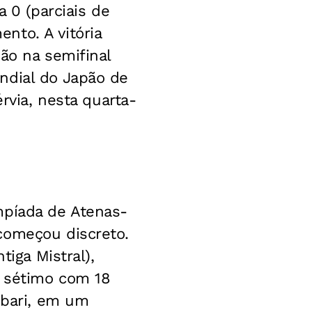
a 0 (parciais de
nto. A vitória
ão na semifinal
ndial do Japão de
rvia, nesta quarta-
mpíada de Atenas-
começou discreto.
tiga Mistral),
m sétimo com 18
ubari, em um