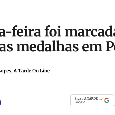
-feira foi marcad
ras medalhas em 
opes, A Tarde On Line
Siga o
A TARDE
no
Google