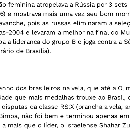
ão feminina atropelava a Rússia por 3 sets 
-16) e mostrava mais uma vez seu bom mome
evanche, pois as russas eliminaram a seleç
as-2004 e levaram a melhor na final do Mu
pa a liderança do grupo B e joga contra a Sé
rário de Brasília).
ho dos brasileiros na vela, que até a Oli
dade que mais medalhas trouxe ao Brasil, 
disputas da classe RS:X (prancha a vela, an
o Bimba, não foi bem e terminou apenas e
 a mais que o líder, o israelense Shahar Z