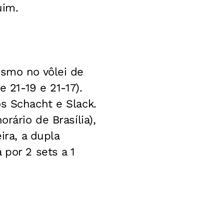
uim.
ismo no vôlei de
e 21-19 e 21-17).
s Schacht e Slack.
rário de Brasília),
ira, a dupla
 por 2 sets a 1