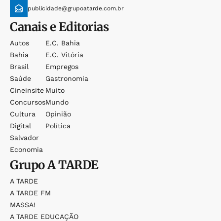
publicidade@grupoatarde.com.br
Canais e Editorias
Autos
E.c. Bahia
Bahia
E.c. Vitória
Brasil
Empregos
Saúde
Gastronomia
Cineinsite
Muito
Concursos
Mundo
Cultura
Opinião
Digital
Política
Salvador
Economia
Grupo
A TARDE
A TARDE
A TARDE FM
MASSA!
A TARDE EDUCAÇÃO