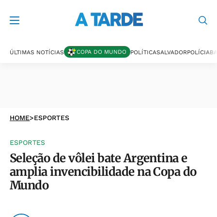
COPA DO MUNDO
ÚLTIMAS NOTÍCIAS
POLÍTICA
SALVADOR
POLÍCIA
BA
HOME
>
ESPORTES
ESPORTES
Seleção de vôlei bate Argentina e
amplia invencibilidade na Copa do
Mundo