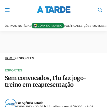
COPA DO MUNDO
ÚLTIMAS NOTÍCIAS
POLÍTICA
ELEIÇÕES 2026
SALV
HOME
>
ESPORTES
ESPORTES
Sem convocados, Flu faz jogo-
treino em reapresentação
Por
Agência Estado
02/10/2012 - 20:20 h
| Atualizada em
19/11/2021 - 5:06