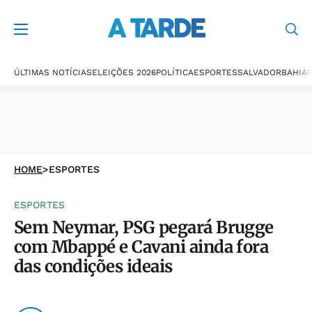
ÚLTIMAS NOTÍCIAS
ELEIÇÕES 2026
POLÍTICA
ESPORTES
SALVADOR
BAHIA
P
HOME
>
ESPORTES
ESPORTES
Sem Neymar, PSG pegará Brugge
com Mbappé e Cavani ainda fora
das condições ideais