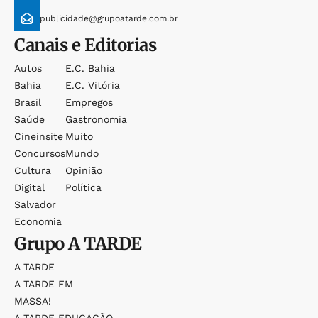
publicidade@grupoatarde.com.br
Canais e Editorias
Autos
E.c. Bahia
Bahia
E.c. Vitória
Brasil
Empregos
Saúde
Gastronomia
Cineinsite
Muito
Concursos
Mundo
Cultura
Opinião
Digital
Política
Salvador
Economia
Grupo
A TARDE
A TARDE
A TARDE FM
MASSA!