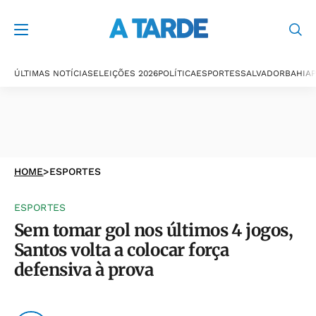
ÚLTIMAS NOTÍCIAS
ELEIÇÕES 2026
POLÍTICA
ESPORTES
SALVADOR
BAHIA
P
HOME
>
ESPORTES
ESPORTES
Sem tomar gol nos últimos 4 jogos,
Santos volta a colocar força
defensiva à prova