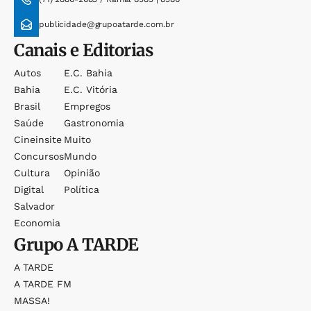
publicidade@grupoatarde.com.br
Canais e Editorias
Autos
E.c. Bahia
Bahia
E.c. Vitória
Brasil
Empregos
Saúde
Gastronomia
Cineinsite
Muito
Concursos
Mundo
Cultura
Opinião
Digital
Política
Salvador
Economia
Grupo
A TARDE
A TARDE
A TARDE FM
MASSA!