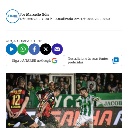
Por
Marcello Góis
17/10/2023 - 7:00 h
| Atualizada em
17/10/2023 - 8:59
OUÇA
COMPARTILHE
Nos adicione às suas
fontes
Siga o
A TARDE
no Google
preferidas