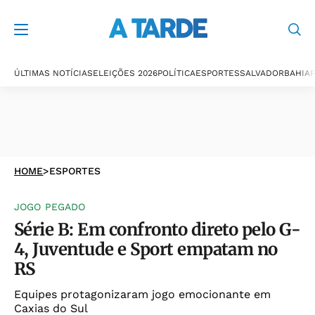
ÚLTIMAS NOTÍCIAS
ELEIÇÕES 2026
POLÍTICA
ESPORTES
SALVADOR
BAHIA
P
HOME
>
ESPORTES
JOGO PEGADO
Série B: Em confronto direto pelo G-
4, Juventude e Sport empatam no
RS
Equipes protagonizaram jogo emocionante em
Caxias do Sul