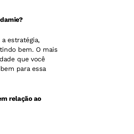
ndamie?
a estratégia,
ntindo bem. O mais
lidade que você
o bem para essa
em relação ao