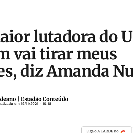
aior lutadora do U
 vai tirar meus
es, diz Amanda N
deano | Estadão Conteúdo
ualizada em
19/11/2021 - 10:18
Siga o
A TARDE
no