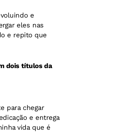
evoluindo e
rgar eles nas
do e repito que
m dois títulos da
te para chegar
edicação e entrega
inha vida que é