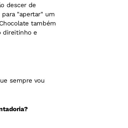
ão descer de
 para "apertar" um
a. Chocolate também
 direitinho e
que sempre vou
ntadoria?