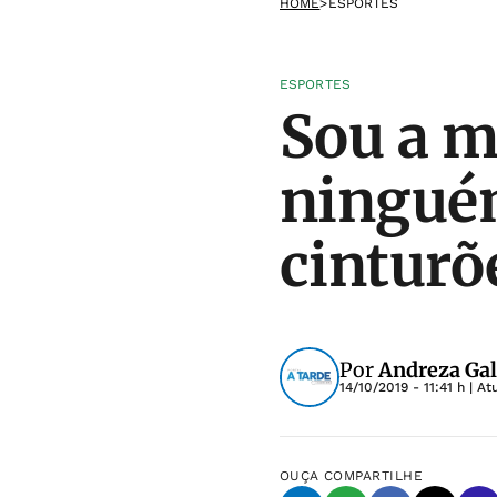
HOME
>
ESPORTES
ESPORTES
Sou a m
ninguém
cinturõ
Por
Andreza Gal
14/10/2019 - 11:41 h
| At
OUÇA
COMPARTILHE