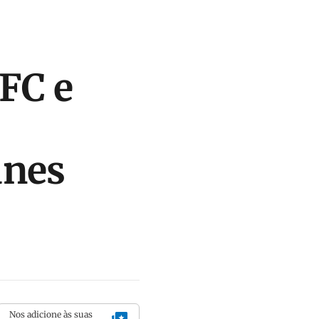
FC e
unes
Nos adicione às suas