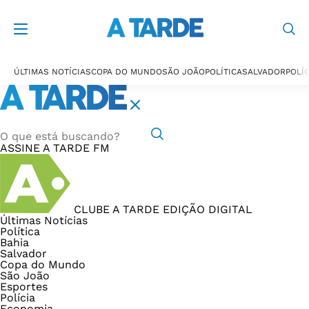
ÚLTIMAS NOTÍCIAS
COPA DO MUNDO
SÃO JOÃO
POLÍTICA
SALVADOR
POLÍC
ASSINE
A TARDE FM
CLUBE A TARDE
EDIÇÃO DIGITAL
Últimas Notícias
Política
Bahia
Salvador
Copa do Mundo
São João
Esportes
Polícia
Economia