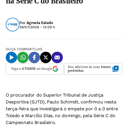
na Série C do Brasileiro
Por
Agencia Estado
29/07/2008 - 13:09 h
OUÇA
COMPARTILHE
Nos adicione às suas
fontes
Siga o
A TARDE
no Google
preferidas
O procurador do Superior Tribunal de Justiça
Desportiva (SJTD), Paulo Schimdt, confirmou nesta
terça-feira que investigará o empate por 0 a 0 entre
Toledo e Marcílio Dias, no domingo, pela Série C do
Campeonato Brasileiro.