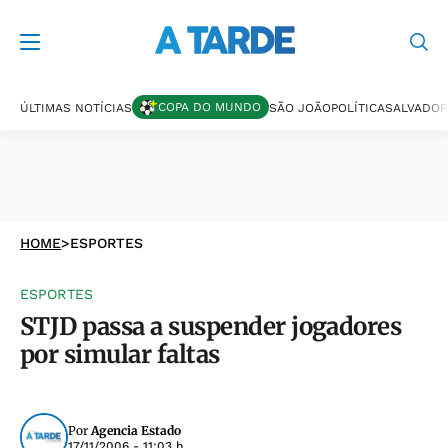
COPA DO MUNDO
ÚLTIMAS NOTÍCIAS
SÃO JOÃO
POLÍTICA
SALVADOR
HOME
>
ESPORTES
ESPORTES
STJD passa a suspender jogadores
por simular faltas
Por
Agencia Estado
17/11/2006 - 11:03 h