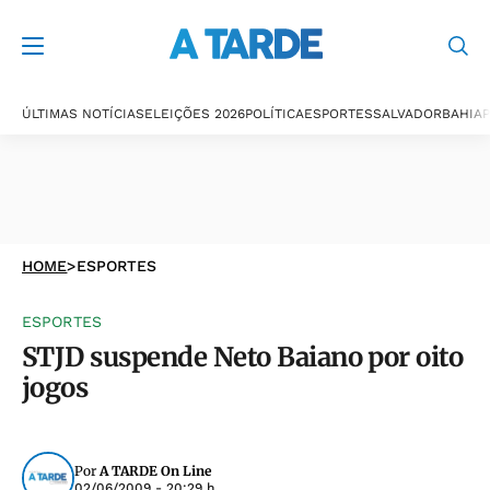
ÚLTIMAS NOTÍCIAS
ELEIÇÕES 2026
POLÍTICA
ESPORTES
SALVADOR
BAHIA
P
HOME
>
ESPORTES
ESPORTES
STJD suspende Neto Baiano por oito
jogos
Por
A TARDE On Line
02/06/2009 - 20:29 h