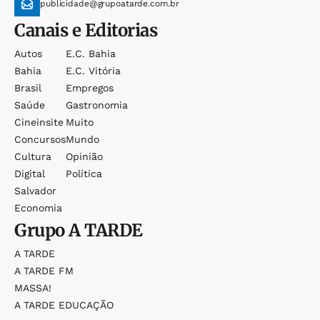
publicidade@grupoatarde.com.br
Canais e Editorias
Autos
E.c. Bahia
Bahia
E.c. Vitória
Brasil
Empregos
Saúde
Gastronomia
Cineinsite
Muito
Concursos
Mundo
Cultura
Opinião
Digital
Política
Salvador
Economia
Grupo
A TARDE
A TARDE
A TARDE FM
MASSA!
A TARDE EDUCAÇÃO