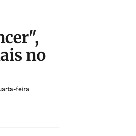
cer",
nais no
arta-feira