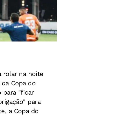
 rolar na noite
l da Copa do
 para "ficar
brigação" para
te, a Copa do