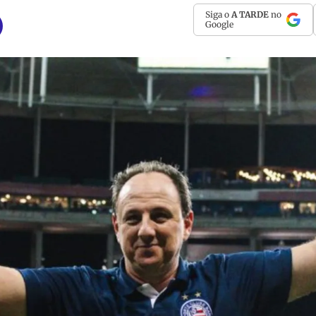
Siga o
A TARDE
no
Google