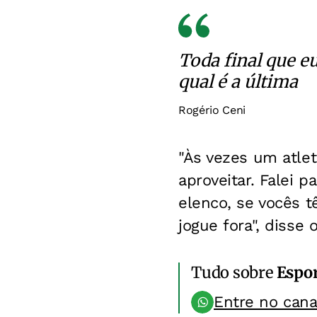
Toda final que e
qual é a última
Rogério Ceni
"Às vezes um atlet
aproveitar. Falei 
elenco, se vocês 
jogue fora", diss
Tudo sobre
Espo
Entre no can