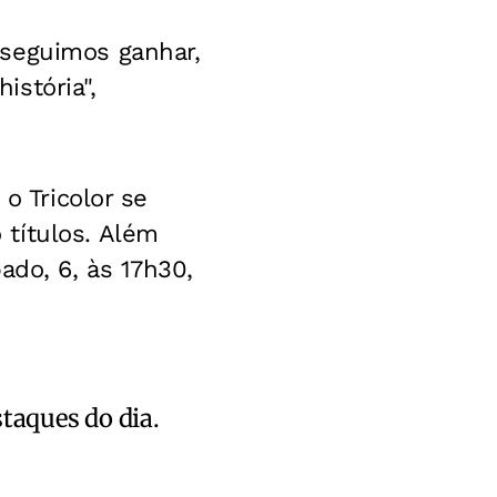
nseguimos ganhar,
stória",
o Tricolor se
títulos. Além
ado, 6, às 17h30,
staques do dia.