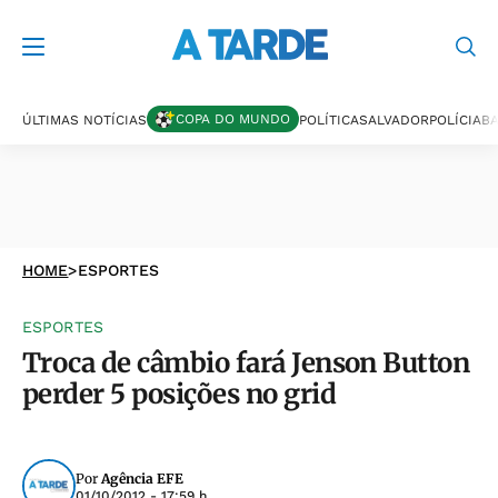
COPA DO MUNDO
ÚLTIMAS NOTÍCIAS
POLÍTICA
SALVADOR
POLÍCIA
BA
HOME
>
ESPORTES
ESPORTES
Troca de câmbio fará Jenson Button
perder 5 posições no grid
Por
Agência EFE
01/10/2012 - 17:59 h