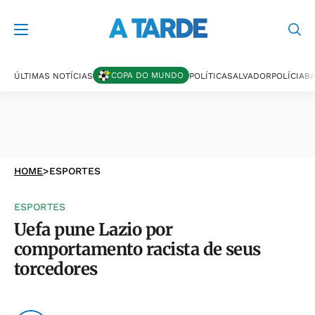
COPA DO MUNDO
ÚLTIMAS NOTÍCIAS
POLÍTICA
SALVADOR
POLÍCIA
BA
HOME
>
ESPORTES
ESPORTES
Uefa pune Lazio por
comportamento racista de seus
torcedores