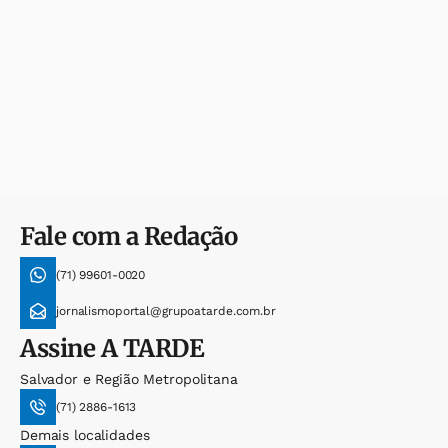
Fale com a Redação
(71) 99601-0020
jornalismoportal@grupoatarde.com.br
Assine
A TARDE
Salvador e Região Metropolitana
(71) 2886-1613
Demais localidades