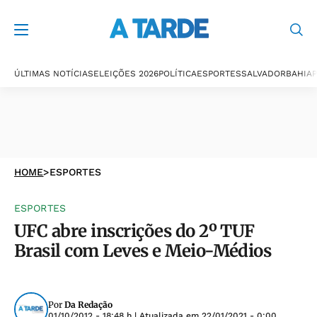
ÚLTIMAS NOTÍCIAS
ELEIÇÕES 2026
POLÍTICA
ESPORTES
SALVADOR
BAHIA
P
HOME
>
ESPORTES
ESPORTES
UFC abre inscrições do 2º TUF
Brasil com Leves e Meio-Médios
Por
Da Redação
01/10/2012 - 18:48 h
| Atualizada em
22/01/2021 - 0:00