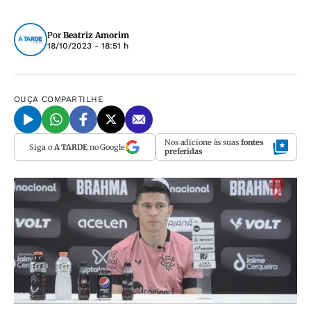
Por
Beatriz Amorim
18/10/2023 - 18:51 h
OUÇA
COMPARTILHE
Nos adicione às suas
fontes
Siga o
A TARDE
no Google
preferidas