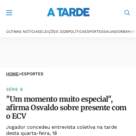
ÚLTIMAS NOTÍCIAS
ELEIÇÕES 2026
POLÍTICA
ESPORTES
SALVADOR
BAHIA
P
HOME
>
ESPORTES
SÉRIE B
"Um momento muito especial",
afirma Osvaldo sobre presente com
o ECV
Jogador concedeu entrevista coletiva na tarde
desta quarta-feira, 18