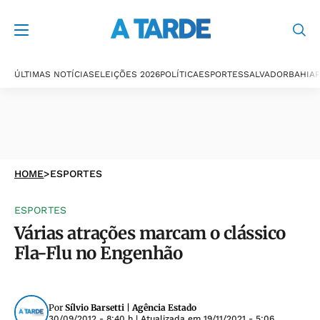
ÚLTIMAS NOTÍCIAS
ELEIÇÕES 2026
POLÍTICA
ESPORTES
SALVADOR
BAHIA
P
HOME
>
ESPORTES
ESPORTES
Várias atrações marcam o clássico
Fla-Flu no Engenhão
Por
Sílvio Barsetti | Agência Estado
30/09/2012 - 8:40 h
| Atualizada em
19/11/2021 - 5:06