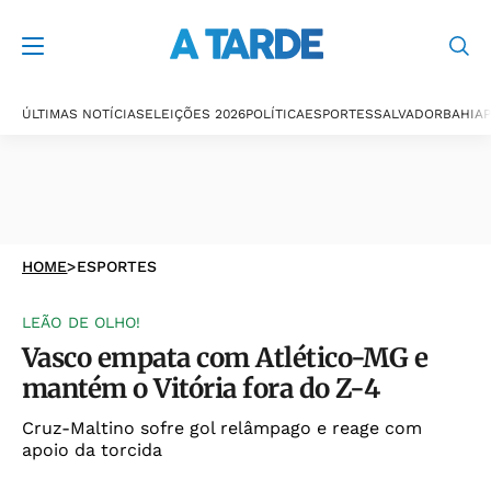
ÚLTIMAS NOTÍCIAS
ELEIÇÕES 2026
POLÍTICA
ESPORTES
SALVADOR
BAHIA
P
HOME
>
ESPORTES
LEÃO DE OLHO!
Vasco empata com Atlético-MG e
mantém o Vitória fora do Z-4
Cruz-Maltino sofre gol relâmpago e reage com
apoio da torcida