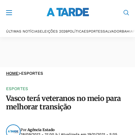
ÚLTIMAS NOTÍCIAS
ELEIÇÕES 2026
POLÍTICA
ESPORTES
SALVADOR
BAHIA
P
HOME
>
ESPORTES
ESPORTES
Vasco terá veteranos no meio para
melhorar transição
Por
Agência Estado
28/09/2012 - 21:00 h
| Atualizada em
19/11/2021 - 5:05