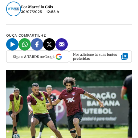
Por
Marcello Góis
30/07/2025 - 12:58 h
OUÇA
COMPARTILHE
Nos adicione às suas
fontes
Siga o
A TARDE
no Google
preferidas