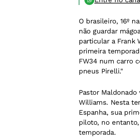
O brasileiro, 16º 
não guardar mágoa
particular a Fran
primeira temporada
FW34 num carro co
pneus Pirelli."
Pastor Maldonado v
Williams. Nesta t
Espanha, sua prime
piloto, no entanto
temporada.