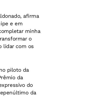
aldonado, afirma
uipe e em
 completar minha
transformar o
 lidar com os
mo piloto da
Prêmio da
 expressivo do
ntepenúltimo da