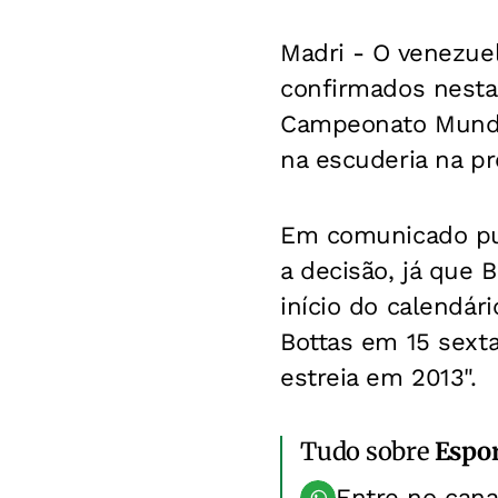
Madri
- O venezuel
confirmados nesta 
Campeonato Mundia
na escuderia na p
Em comunicado pub
a decisão, já que 
início do calendári
Bottas em 15 sext
estreia em 2013".
Tudo sobre
Espo
Entre no can