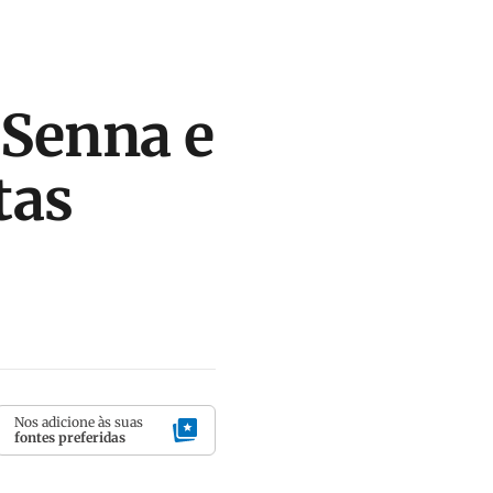
 Senna e
tas
Nos adicione às suas
fontes preferidas