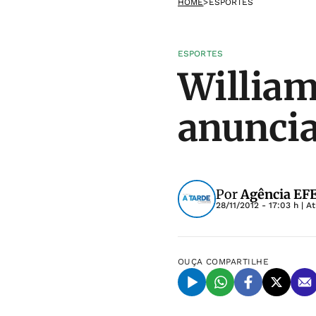
HOME
>
ESPORTES
ESPORTES
William
anuncia
Por
Agência EF
28/11/2012 - 17:03 h
| A
OUÇA
COMPARTILHE