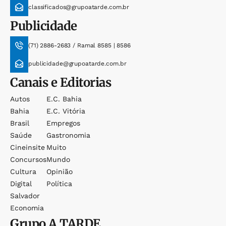
classificados@grupoatarde.com.br
Publicidade
(71) 2886-2683 / Ramal 8585 | 8586
publicidade@grupoatarde.com.br
Canais e Editorias
Autos
E.c. Bahia
Bahia
E.c. Vitória
Brasil
Empregos
Saúde
Gastronomia
Cineinsite
Muito
Concursos
Mundo
Cultura
Opinião
Digital
Política
Salvador
Economia
Grupo
A TARDE